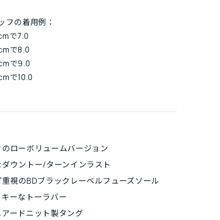
ッフの着用例：
cmで7.0
cmで8.0
cmで9.0
cmで10.0
ウのローボリュームバージョン
なダウントー/ターンインラスト
プ重視のBDブラックレーベルフューズソール
ッキーなトーラバー
ニアードニット製タング