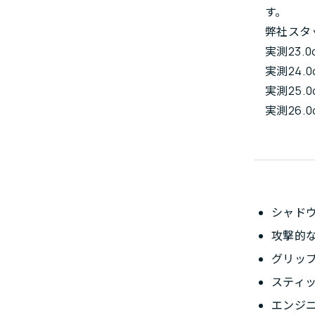
す。
弊社スタ
実測23.0
実測24.0
実測25.0
実測26.0
シャド
攻撃的
グリッ
スティ
エンジ