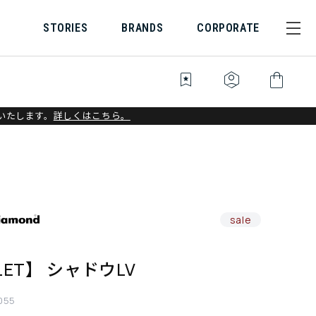
STORIES
BRANDS
CORPORATE
bookmark_star
identity_platform
shopping_bag
いたします。
詳しくはこちら。
sale
LET】 シャドウLV
055