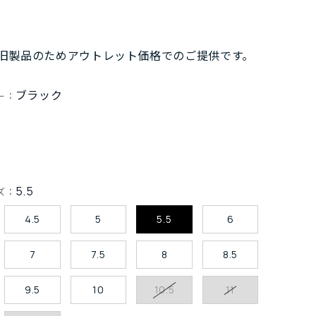
旧製品のためアウトレット価格でのご提供です。
ブラック
ー：
5.5
ズ：
4.5
5
5.5
6
7
7.5
8
8.5
9.5
10
10.5
11