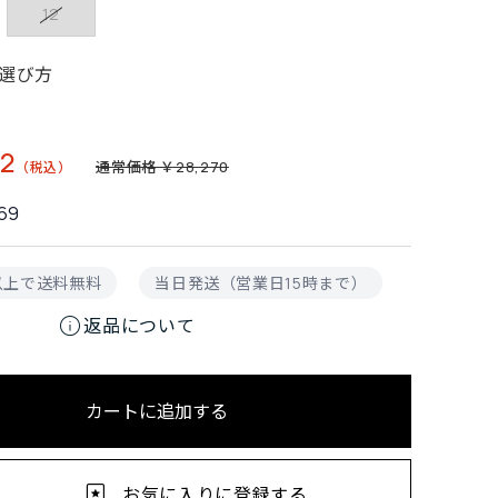
12
選び方
2
通常価格 ￥28,270
69
円以上で送料無料
当日発送（営業日15時まで）
info
返品について
カートに追加する
お気に入りに登録する