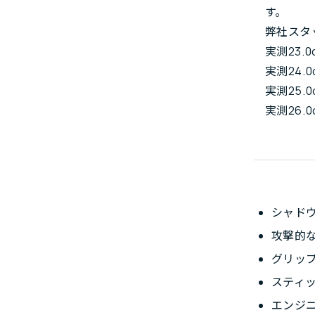
す。
弊社スタ
実測23.0
実測24.0
実測25.0
実測26.0
シャド
攻撃的
グリッ
スティ
エンジ