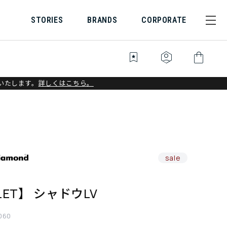
STORIES
BRANDS
CORPORATE
bookmark_star
identity_platform
shopping_bag
いたします。
詳しくはこちら。
sale
LET】 シャドウLV
060