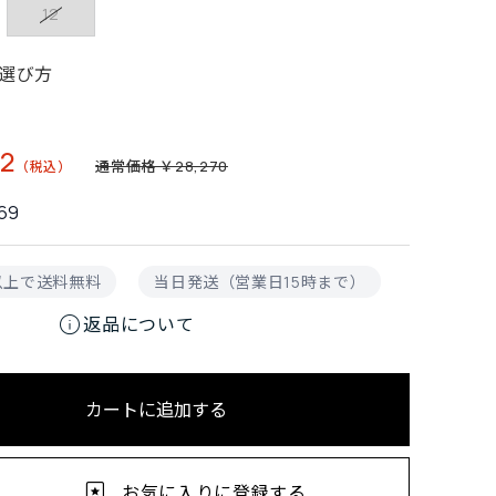
12
選び方
2
通常価格 ￥28,270
69
円以上で送料無料
当日発送（営業日15時まで）
info
返品について
カートに追加する
お気に入りに登録する