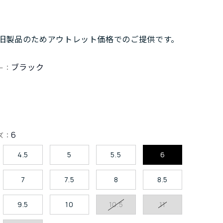
旧製品のためアウトレット価格でのご提供です。
ブラック
ー：
6
ズ：
4.5
5
5.5
6
7
7.5
8
8.5
9.5
10
10.5
11