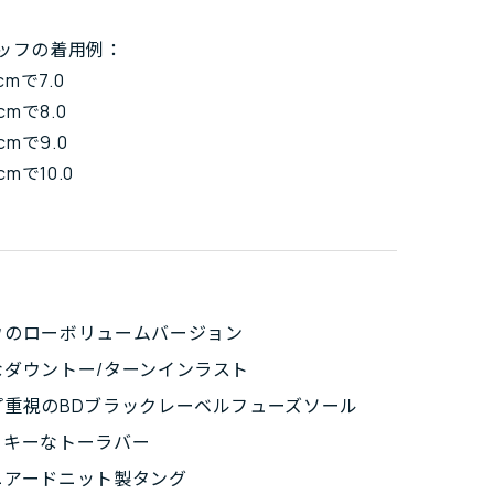
ッフの着用例：
cmで7.0
cmで8.0
cmで9.0
cmで10.0
ウのローボリュームバージョン
なダウントー/ターンインラスト
プ重視のBDブラックレーベルフューズソール
ッキーなトーラバー
ニアードニット製タング