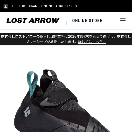
STORIES
BRANDS
ONLINE STORE
CORPORATE
ONLINE STORE
ホーム
>
アウトレット
>
クライミングシューズ
株式会社ロストアローの輸入代理店業務は2026年8月末をもって終了し、株式会社
ブルーシープが承継いたします。
詳しくはこちら。