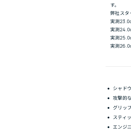
す。
弊社スタ
実測23.0
実測24.0
実測25.0
実測26.0
シャド
攻撃的
グリッ
スティ
エンジ