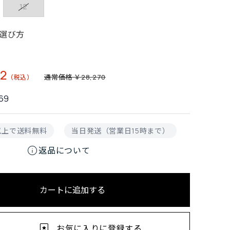
12
選び方
2
通常価格 ￥28,270
69
円以上で送料無料
当日発送（営業日15時まで）
info
返品について
カートに追加する
お気に入りに登録する