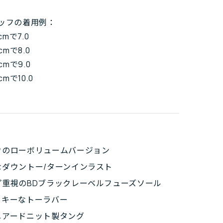
ッフの着用例：
cmで7.0
cmで8.0
cmで9.0
cmで10.0
ウのローボリュームバージョン
なダウントー/ターンインラスト
プ重視のBDブラックレーベルフューズソール
ッキーなトーラバー
ニアードニット製タング