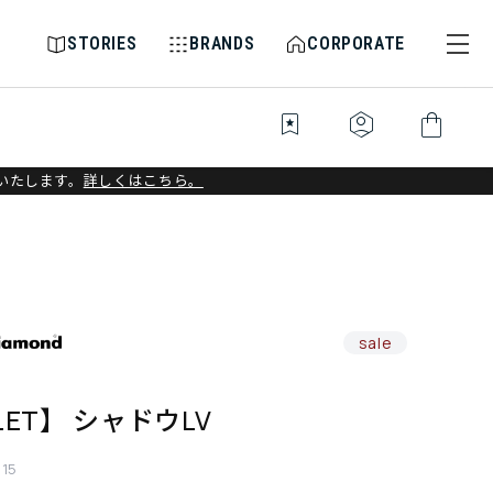
STORIES
BRANDS
CORPORATE
bookmark_star
identity_platform
shopping_bag
いたします。
詳しくはこちら。
sale
LET】 シャドウLV
115