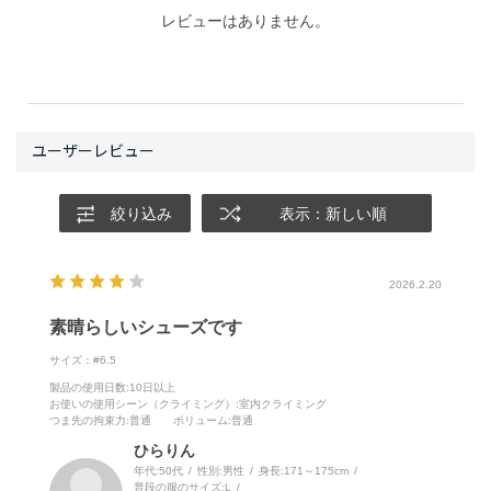
レビューはありません。
絞り込み
表示：新しい順
2026.2.20
素晴らしいシューズです
サイズ：#6.5
製品の使用日数
:10日以上
お使いの使用シーン（クライミング）
:室内クライミング
つま先の拘束力
:普通
ボリューム
:普通
ひらりん
年代:
50代
性別:
男性
身長:
171～175cm
普段の服のサイズ:
L