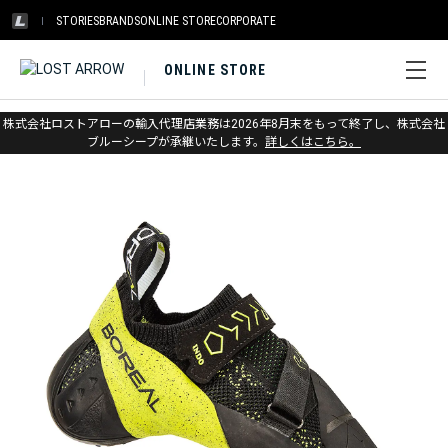
STORIES
BRANDS
ONLINE STORE
CORPORATE
ONLINE STORE
ホーム
>
ボリエール
>
クライミングシューズ
株式会社ロストアローの輸入代理店業務は2026年8月末をもって終了し、株式会社
ブルーシープが承継いたします。
詳しくはこちら。