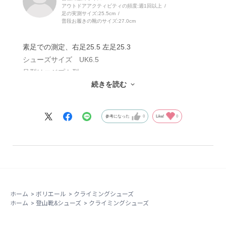
アウトドアアクティビティの頻度:
週1回以上
足の実測サイズ:
25.5cm
普段お履きの靴のサイズ:
27.0cm
素足での測定、右足25.5 左足25.3
シューズサイズ UK6.5
足型はエジプト型
続きを読む
クライミング歴3年
初めの3回程度はソックスは履けませんでしたが、その
参考になった
0
Like!
0
後はソックス使用。
全体的に柔らかシューズですが、つま先付近ではエッジ
部分にしっかり堅さがあり粒にもしっかり乗れます。ボ
テに乗るのも怖くないです。
足は痛くならず長い時間履いていられます。
登るのが楽しくなるシューズです。
ホーム
>
ボリエール
>
クライミングシューズ
すごく気に入ってるシューズです。
ホーム
>
登山靴&シューズ
>
クライミングシューズ
不満点は2点ほど
一つ目はベルクロ、つま先側のベルクロが短すぎるた