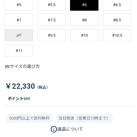
#5
#5.5
#6
#6.5
#7
#7.5
#8
#8.5
#9
#9.5
#10
#10.5
#11
サイズの選び方
￥22,330
ポイント
669
5000円以上で送料無料
当日発送（営業日15時まで）
info
返品について