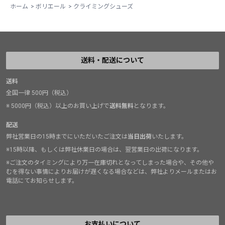
ホーム
>
ボリエール
>
クライミングシューズ
め、しっかり止まらないことと(足のボリュームにもより
ますが)、薄くて弱いこと。半年で切れ始めました。補強
が必要です。
二つ目はシューズが伸びやすいこと。アッパーが伸びや
送料・配送について
すくて痛くないのですがそのせいか伸びやすい感じで
す。
送料
その他は大変満足！
全国一律 500円（税込）
この2点だけ直して欲しいです。
※ 5000円（税込）以上のお買い上げで
送料無料
となります。
リソール中ですが、もう一足欲しいシューズです。
配送
弊社営業日の15時までにいただいたご注文は
当日出荷
いたします。
※15時以降、もしくは弊社休業日の場合は、翌営業日の出荷になります。
※ご注文のタイミングにより万一在庫切れとなってしまった場合や、その他や
むを得ない事情によりお届けが遅くなる場合などは、弊社よりメールまたはお
電話にてお知らせします。
お支払いについて