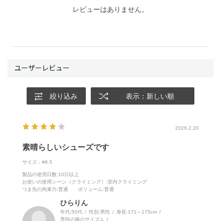
レビューはありません。
絞り込み
表示：新しい順
2026.2.20
素晴らしいシューズです
サイズ：#6.5
製品の使用日数
:10日以上
お使いの使用シーン（クライミング）
:室内クライミング
つま先の拘束力
:普通
ボリューム
:普通
ひらりん
年代:
50代
性別:
男性
身長:
171～175cm
普段の服のサイズ:
L