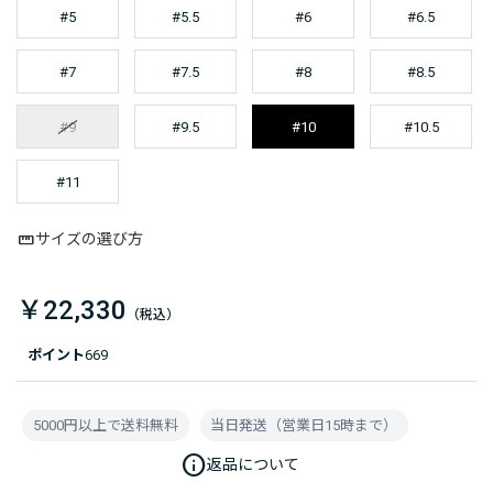
#5
#5.5
#6
#6.5
#7
#7.5
#8
#8.5
#9
#9.5
#10
#10.5
#11
サイズの選び方
￥22,330
ポイント
669
5000円以上で送料無料
当日発送（営業日15時まで）
info
返品について