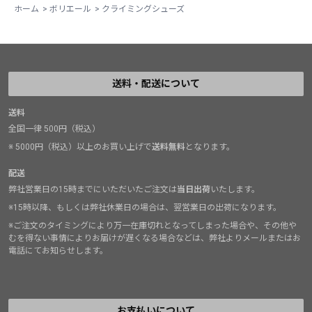
ホーム
>
ボリエール
>
クライミングシューズ
め、しっかり止まらないことと(足のボリュームにもより
ますが)、薄くて弱いこと。半年で切れ始めました。補強
が必要です。
二つ目はシューズが伸びやすいこと。アッパーが伸びや
送料・配送について
すくて痛くないのですがそのせいか伸びやすい感じで
す。
送料
その他は大変満足！
全国一律 500円（税込）
この2点だけ直して欲しいです。
※ 5000円（税込）以上のお買い上げで
送料無料
となります。
リソール中ですが、もう一足欲しいシューズです。
配送
弊社営業日の15時までにいただいたご注文は
当日出荷
いたします。
※15時以降、もしくは弊社休業日の場合は、翌営業日の出荷になります。
※ご注文のタイミングにより万一在庫切れとなってしまった場合や、その他や
むを得ない事情によりお届けが遅くなる場合などは、弊社よりメールまたはお
電話にてお知らせします。
お支払いについて