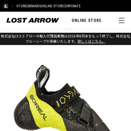
STORIES
BRANDS
ONLINE STORE
CORPORATE
ONLINE STORE
ホーム
>
ボリエール
>
クライミングシューズ
株式会社ロストアローの輸入代理店業務は2026年8月末をもって終了し、株式会社
ブルーシープが承継いたします。
詳しくはこちら。