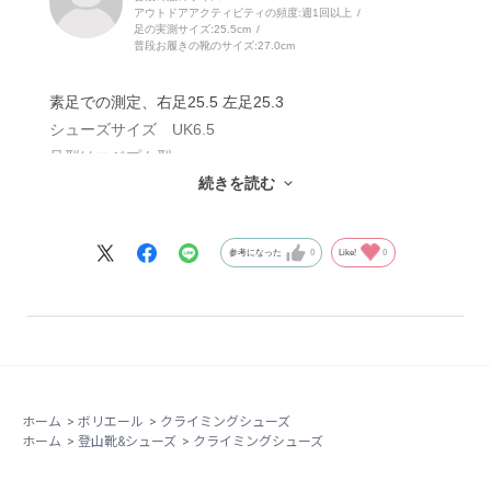
アウトドアアクティビティの頻度:
週1回以上
足の実測サイズ:
25.5cm
普段お履きの靴のサイズ:
27.0cm
素足での測定、右足25.5 左足25.3
シューズサイズ UK6.5
足型はエジプト型
続きを読む
クライミング歴3年
初めの3回程度はソックスは履けませんでしたが、その
参考になった
0
Like!
0
後はソックス使用。
全体的に柔らかシューズですが、つま先付近ではエッジ
部分にしっかり堅さがあり粒にもしっかり乗れます。ボ
テに乗るのも怖くないです。
足は痛くならず長い時間履いていられます。
登るのが楽しくなるシューズです。
ホーム
>
ボリエール
>
クライミングシューズ
すごく気に入ってるシューズです。
ホーム
>
登山靴&シューズ
>
クライミングシューズ
不満点は2点ほど
一つ目はベルクロ、つま先側のベルクロが短すぎるた