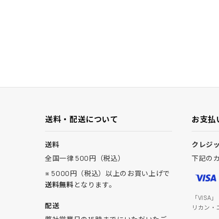
伸びやすい感
その他は大変
この2点だけ
リソール中で
送料・配送について
お支払
送料
クレジ
全国一律 500円（税込）
下記の
※ 5000円（税込）以上のお買い上げで
送料無料
となります。
「VISA
配送
リカン・