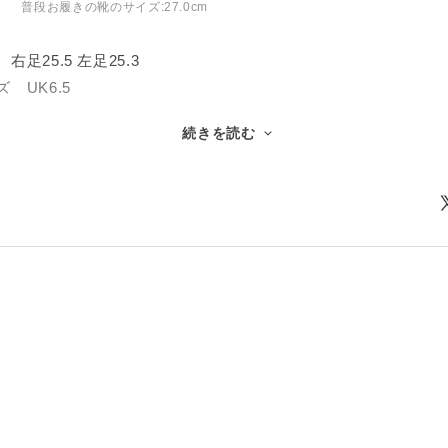
普段お履きの靴のサイズ:
27.0cm
足25.5 左足25.3
 UK6.5
ト型
続きを読む
歴3年
度はソックスは履けませんでしたが、その後はソックス使用。
かシューズですが、つま先付近ではエッジ部分にしっかり堅さ
す。ボテに乗るのも怖くないです。
ず長い時間履いていられます。
くなるシューズです。
ってるシューズです。
ほど
クロ、つま先側のベルクロが短すぎるため、しっかり止まらない
よりますが)、薄くて弱いこと。半年で切れ始めました。補強が
ーズが伸びやすいこと。アッパーが伸びやすくて痛くないので