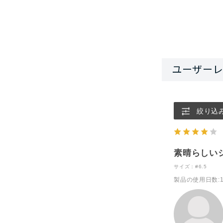
絞り込
素晴らしい
サイズ：#6.5
製品の使用日数
: