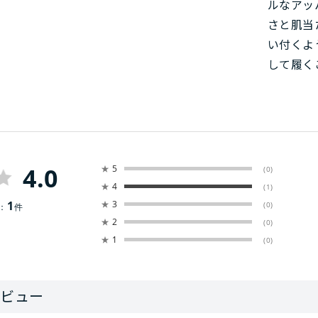
ルなアッ
さと肌当
い付くよ
して履く
4.0
★
5
(0)
★
4
(1)
1
★
3
(0)
：
件
★
2
(0)
★
1
(0)