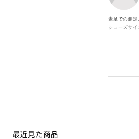
素足での測定、右
シューズサイズ
足型はエジプ
クライミング
初めの3回程
全体的に柔ら
っかり乗れま
足は痛くなら
登るのが楽し
すごく気に入
不満点は2点
一つ目はベル
リュームにも
最近見た商品
二つ目はシュ