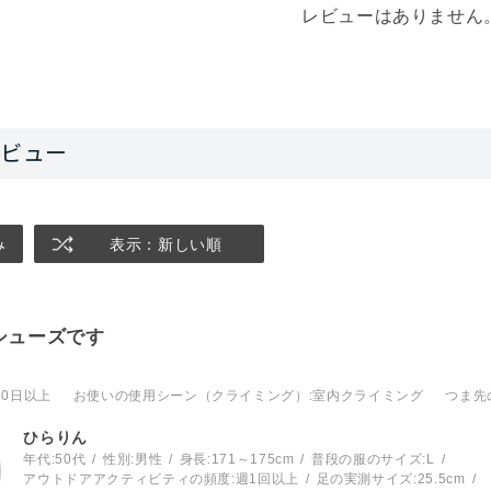
レビューはありません
み
表示：新しい順
シューズです
10日以上
お使いの使用シーン（クライミング）
:室内クライミング
つま先
ひらりん
年代:
50代
性別:
男性
身長:
171～175cm
普段の服のサイズ:
L
アウトドアアクティビティの頻度:
週1回以上
足の実測サイズ:
25.5cm