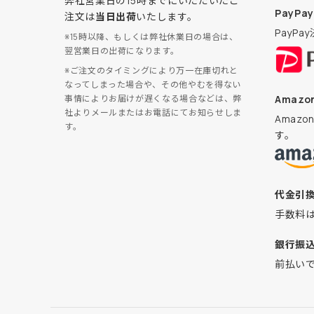
弊社営業日の15時までにいただいたご
PayPay
注文は
当日出荷
いたします。
PayP
※15時以降、もしくは弊社休業日の場合は、
翌営業日の出荷になります。
※ご注文のタイミングにより万一在庫切れと
なってしまった場合や、その他やむを得ない
Amazon
事情によりお届けが遅くなる場合などは、弊
社よりメールまたはお電話にてお知らせしま
Amaz
す。
す。
代金引
手数料
銀行振
前払い