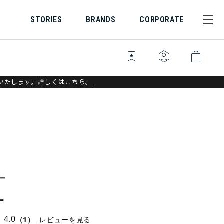
STORIES
BRANDS
CORPORATE
bookmark_star
identity_platform
shopping_bag
いたします。
詳しくはこちら。
ー
4.0
（1）
レビューを見る