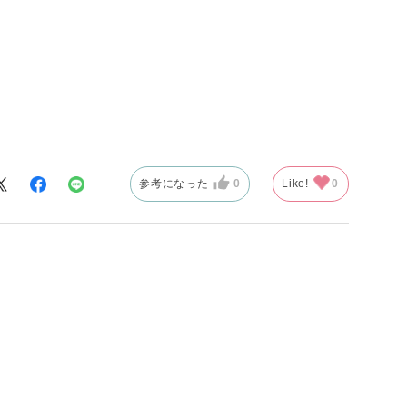
参考になった
0
Like!
0
があり粒にもし
ことと(足のボ
必要です。
すがそのせいか