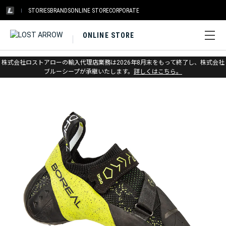
STORIES
BRANDS
ONLINE STORE
CORPORATE
ONLINE STORE
ホーム
>
ボリエール
>
クライミングシューズ
株式会社ロストアローの輸入代理店業務は2026年8月末をもって終了し、株式会社
ブルーシープが承継いたします。
詳しくはこちら。