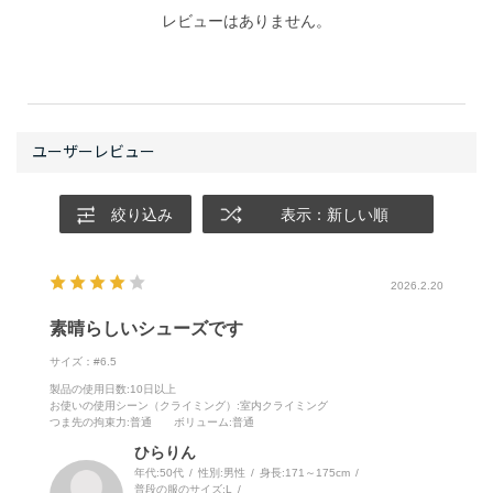
レビューはありません。
絞り込み
表示：新しい順
2026.2.20
素晴らしいシューズです
サイズ：#6.5
製品の使用日数
:10日以上
お使いの使用シーン（クライミング）
:室内クライミング
つま先の拘束力
:普通
ボリューム
:普通
ひらりん
年代:
50代
性別:
男性
身長:
171～175cm
普段の服のサイズ:
L