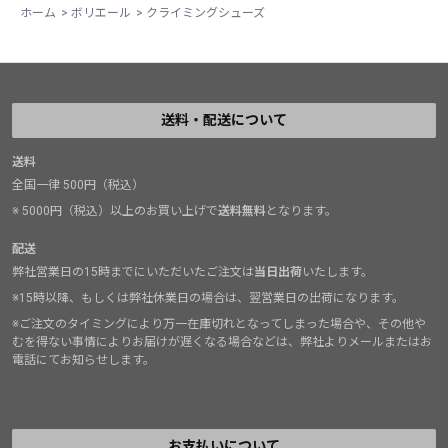
ホーム
>
ボリエール
>
クライミングシューズ
め、しっかり止まらないことと(足のボリュームにもより
ますが)、薄くて弱いこと。半年で切れ始めました。補強
が必要です。
二つ目はシューズが伸びやすいこと。アッパーが伸びや
送料・配送について
すくて痛くないのですがそのせいか伸びやすい感じで
す。
送料
その他は大変満足！
全国一律 500円（税込）
この2点だけ直して欲しいです。
※ 5000円（税込）以上のお買い上げで
送料無料
となります。
リソール中ですが、もう一足欲しいシューズです。
配送
弊社営業日の15時までにいただいたご注文は
当日出荷
いたします。
※15時以降、もしくは弊社休業日の場合は、翌営業日の出荷になります。
※ご注文のタイミングにより万一在庫切れとなってしまった場合や、その他や
むを得ない事情によりお届けが遅くなる場合などは、弊社よりメールまたはお
電話にてお知らせします。
お支払いについて