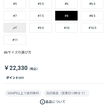
#5
#5.5
#6
#6.5
#7
#7.5
#8
#8.5
#9
#9.5
#10
#10.5
#11
サイズの選び方
￥22,330
ポイント
669
5000円以上で送料無料
当日発送（営業日15時まで）
info
返品について