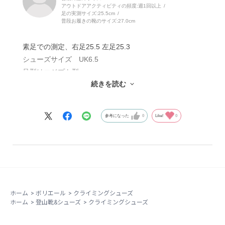
アウトドアアクティビティの頻度:
週1回以上
足の実測サイズ:
25.5cm
普段お履きの靴のサイズ:
27.0cm
素足での測定、右足25.5 左足25.3
シューズサイズ UK6.5
足型はエジプト型
続きを読む
クライミング歴3年
初めの3回程度はソックスは履けませんでしたが、その
参考になった
0
Like!
0
後はソックス使用。
全体的に柔らかシューズですが、つま先付近ではエッジ
部分にしっかり堅さがあり粒にもしっかり乗れます。ボ
テに乗るのも怖くないです。
足は痛くならず長い時間履いていられます。
登るのが楽しくなるシューズです。
ホーム
>
ボリエール
>
クライミングシューズ
すごく気に入ってるシューズです。
ホーム
>
登山靴&シューズ
>
クライミングシューズ
不満点は2点ほど
一つ目はベルクロ、つま先側のベルクロが短すぎるた