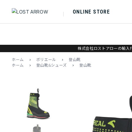
ONLINE STORE
株式会社ロストアローの輸入代
ホーム
>
ボリエール
>
登山靴
ホーム
>
登山靴&シューズ
>
登山靴