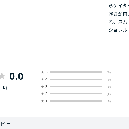
らゲイタ
軽さが向
れ、スム
ションル
0.0
★
5
(0)
★
4
(0)
0
★
3
(0)
：
件
★
2
(0)
★
1
(0)