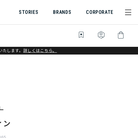
STORIES
BRANDS
CORPORATE
bookmark_star
identity_platform
shopping_bag
いたします。
詳しくはこちら。
ィン
065