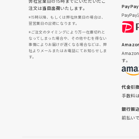
弊社営業日の15時までにいただいたご
PayPay
注文は
当日出荷
いたします。
PayP
※15時以降、もしくは弊社休業日の場合は、
翌営業日の出荷になります。
※ご注文のタイミングにより万一在庫切れと
なってしまった場合や、その他やむを得ない
Amazon
事情によりお届けが遅くなる場合などは、弊
社よりメールまたはお電話にてお知らせしま
Amaz
す。
す。
代金引
手数料
銀行振
前払い