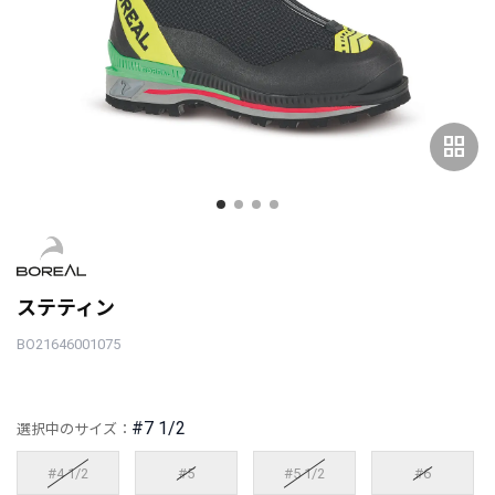
grid_view
ステティン
BO21646001075
#7 1/2
選択中のサイズ：
#4 1/2
#5
#5 1/2
#6