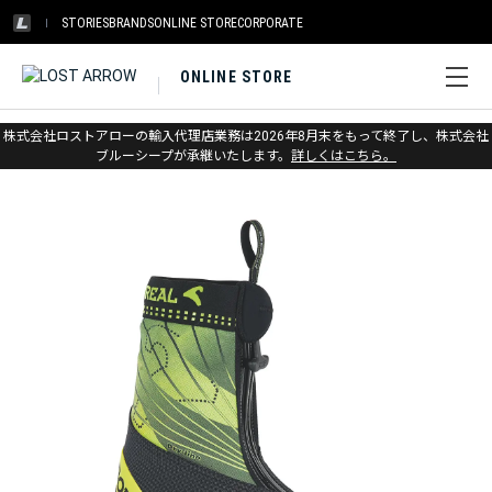
STORIES
BRANDS
ONLINE STORE
CORPORATE
ONLINE STORE
ホーム
>
ボリエール
>
登山靴
株式会社ロストアローの輸入代理店業務は2026年8月末をもって終了し、株式会社
ブルーシープが承継いたします。
詳しくはこちら。