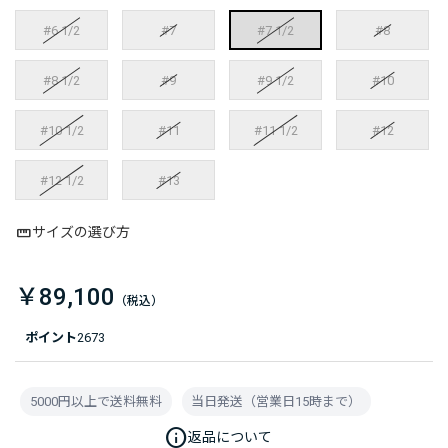
#6 1/2
#7
#7 1/2
#8
#8 1/2
#9
#9 1/2
#10
#10 1/2
#11
#11 1/2
#12
#12 1/2
#13
サイズの選び方
￥89,100
ポイント
2673
5000円以上で送料無料
当日発送（営業日15時まで）
info
返品について