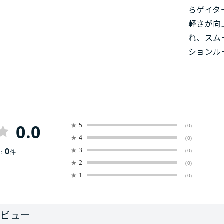
らゲイタ
軽さが向
れ、スム
ションル
0.0
★
5
(0)
★
4
(0)
0
★
3
(0)
：
件
★
2
(0)
★
1
(0)