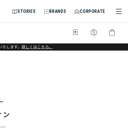
STORIES
BRANDS
CORPORATE
bookmark_star
identity_platform
shopping_bag
いたします。
詳しくはこちら。
ィン
080