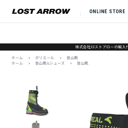
ONLINE STORE
株式会社ロストアローの輸入代
ホーム
>
ボリエール
>
登山靴
ホーム
>
登山靴&シューズ
>
登山靴