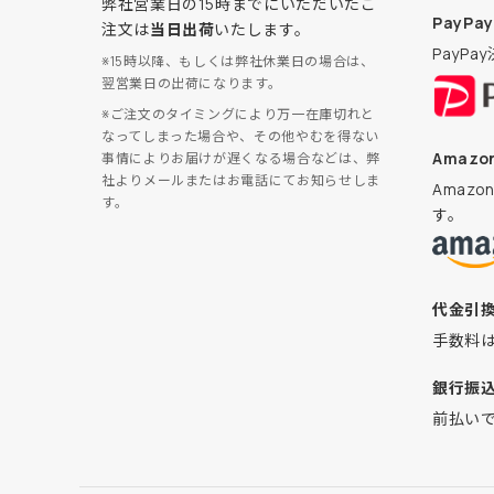
弊社営業日の15時までにいただいたご
PayPay
注文は
当日出荷
いたします。
PayP
※15時以降、もしくは弊社休業日の場合は、
翌営業日の出荷になります。
※ご注文のタイミングにより万一在庫切れと
なってしまった場合や、その他やむを得ない
Amazon
事情によりお届けが遅くなる場合などは、弊
社よりメールまたはお電話にてお知らせしま
Amaz
す。
す。
代金引
手数料
銀行振
前払い