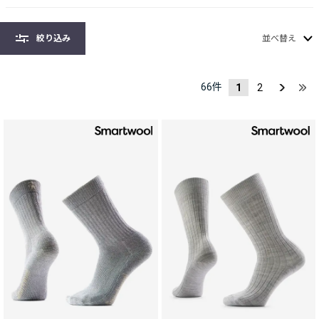
絞り込み
並べ替え
66
件
1
2