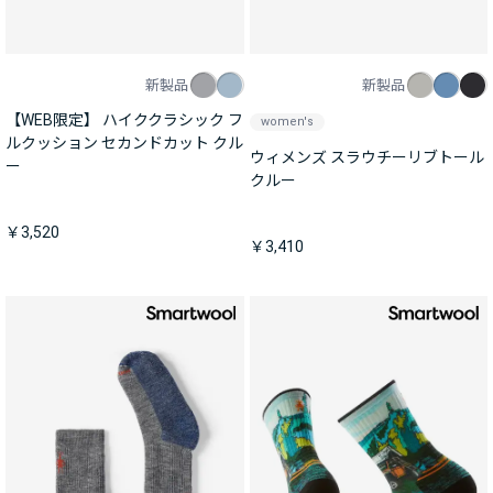
新製品
新製品
【WEB限定】 ハイククラシック フ
women's
ルクッション セカンドカット クル
ウィメンズ スラウチーリブトール
ー
クルー
￥3,520
￥3,410