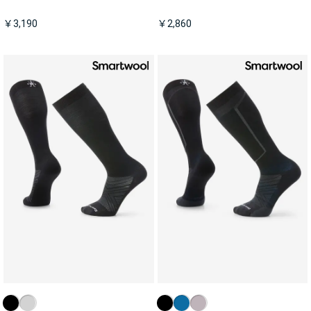
￥3,190
￥2,860