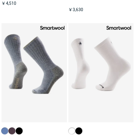
￥4,510
￥3,630