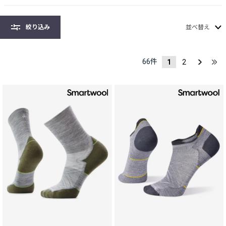
絞り込み
並べ替え
66
件
1
2