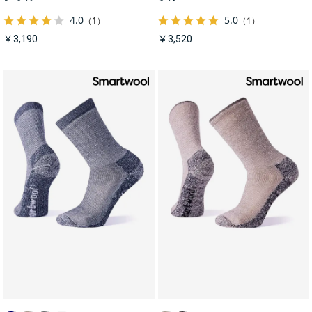
4.0
5.0
（1）
（1）
￥3,190
￥3,520