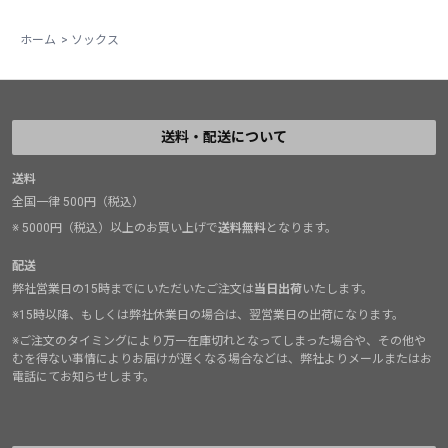
ホーム
>
ソックス
送料・配送について
送料
全国一律 500円（税込）
※ 5000円（税込）以上のお買い上げで
送料無料
となります。
配送
弊社営業日の15時までにいただいたご注文は
当日出荷
いたします。
※15時以降、もしくは弊社休業日の場合は、翌営業日の出荷になります。
※ご注文のタイミングにより万一在庫切れとなってしまった場合や、その他や
むを得ない事情によりお届けが遅くなる場合などは、弊社よりメールまたはお
電話にてお知らせします。