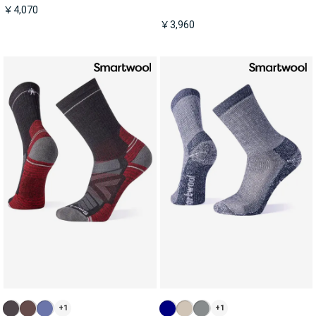
￥4,070
￥3,960
+1
+1