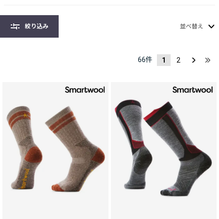
絞り込み
並べ替え
66
件
1
2