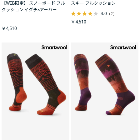
【WEB限定】 スノーボード フル
スキー フルクッション
クッション イグチ×アーバー
4.0
（2）
￥4,510
￥4,510