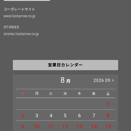
コーポレートサイト
www.lostarrow.co.jp
STORIES
stories.lostarrow.co.jp
営業日カレンダー
8
2026.09
月
日
月
火
水
木
金
土
日
1
2
3
4
5
6
7
8
6
9
10
11
12
13
14
15
13