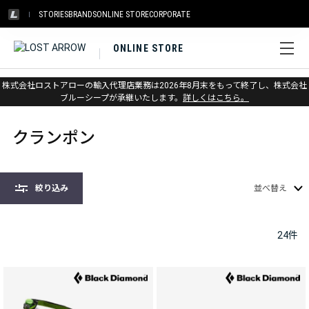
STORIES
BRANDS
ONLINE STORE
CORPORATE
ONLINE STORE
株式会社ロストアローの輸入代理店業務は2026年8月末をもって終了し、株式会社
ホーム
>
クライミング
>
クランポン
ブルーシープが承継いたします。
詳しくはこちら。
クランポン
絞り込み
並べ替え
24
件