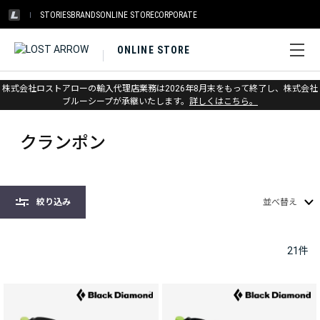
STORIES
BRANDS
ONLINE STORE
CORPORATE
ONLINE STORE
株式会社ロストアローの輸入代理店業務は2026年8月末をもって終了し、株式会社
ホーム
>
ブラックダイヤモンド
>
アイス
>
クランポン
ブルーシープが承継いたします。
詳しくはこちら。
クランポン
絞り込み
並べ替え
21
件