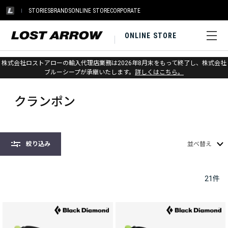
STORIES
BRANDS
ONLINE STORE
CORPORATE
ONLINE STORE
株式会社ロストアローの輸入代理店業務は2026年8月末をもって終了し、株式会社
ホーム
>
ブラックダイヤモンド
>
アイス
>
クランポン
ブルーシープが承継いたします。
詳しくはこちら。
クランポン
絞り込み
並べ替え
21
件