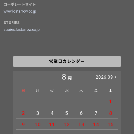
コーポレートサイト
www.lostarrow.co.jp
STORIES
stories.lostarrow.co.jp
営業日カレンダー
8
2026.09
月
日
月
火
水
木
金
土
日
1
2
3
4
5
6
7
8
6
9
10
11
12
13
14
15
13