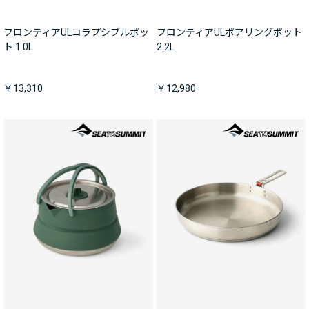
フロンティアULコラプシブルポッ
フロンティアULポアリングポット
ト 1.0L
2.2L
￥13,310
￥12,980