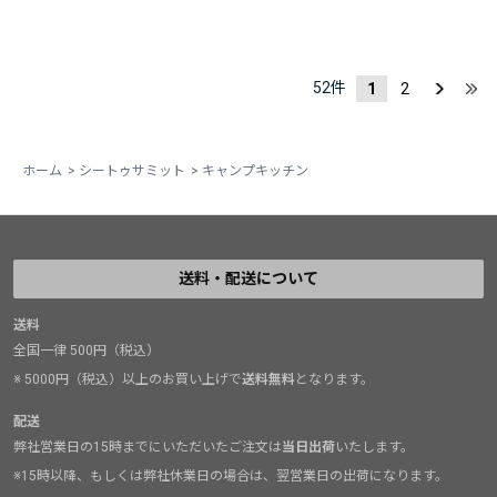
52
件
1
2
ホーム
>
シートゥサミット
>
キャンプキッチン
送料・配送について
送料
全国一律 500円（税込）
※ 5000円（税込）以上のお買い上げで
送料無料
となります。
配送
弊社営業日の15時までにいただいたご注文は
当日出荷
いたします。
※15時以降、もしくは弊社休業日の場合は、翌営業日の出荷になります。